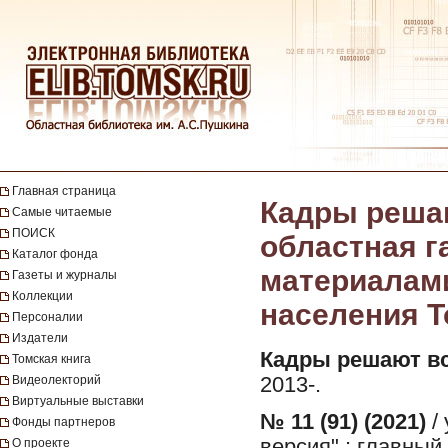
Главная страница
Кадры решаю
Самые читаемые
ПОИСК
областная 
Каталог фонда
материалами
Газеты и журналы
Коллекции
населения То
Персоналии
Издатели
Кадры решают вс
Томская книга
Видеолекторий
2013-.
Виртуальные выставки
№ 11 (91) (2021)
/
Фонды партнеров
версия" ; главный
О проекте