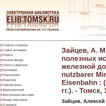
Главная страница
Зайцев, А. 
Самые читаемые
ПОИСК
полезных и
Каталог фонда
железной дор
Газеты и журналы
Коллекции
nutzbarer Mi
Персоналии
Издатели
Eisenbahn :
Томская книга
гг.). - Томск,
Видеолекторий
Виртуальные выставки
Фонды партнеров
Зайцев, Алексей
О проекте