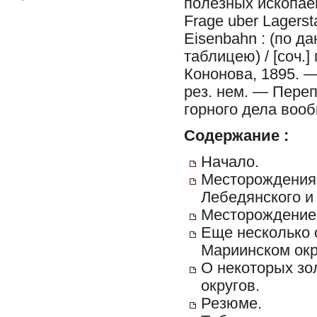
полезных ископае
Frage uber Lagersta
Eisenbahn : (по да
таблицею) / [соч.
Кононова, 1895. — 2
рез. нем. — Пере
горного дела вооб
Содержание :
Начало.
Месторождения 
Лебедянского и
Месторождение у
Еще несколько 
Мариинском окр
О некоторых зо
округов.
Резюме.