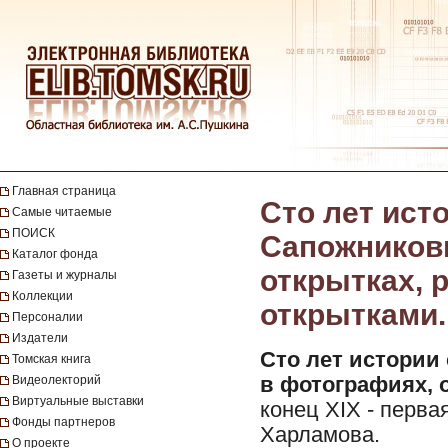
Главная страница
Сто лет ист
Самые читаемые
ПОИСК
Сапожниковы
Каталог фонда
открытках, р
Газеты и журналы
Коллекции
открытками. -
Персоналии
Издатели
Сто лет истории
Томская книга
Видеолекторий
в фотографиях, 
Виртуальные выставки
конец XIX - перва
Фонды партнеров
Харламова.
О проекте