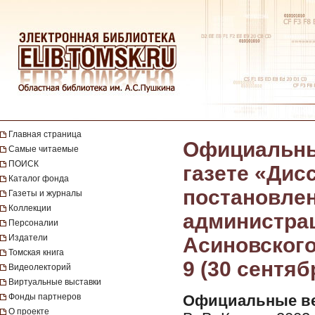
Главная страница
Официальны
Самые читаемые
ПОИСК
газете «Дис
Каталог фонда
постановлен
Газеты и журналы
Коллекции
администрац
Персоналии
Издатели
Асиновского 
Томская книга
9 (30 сентяб
Видеолекторий
Виртуальные выставки
Фонды партнеров
Официальные ве
О проекте