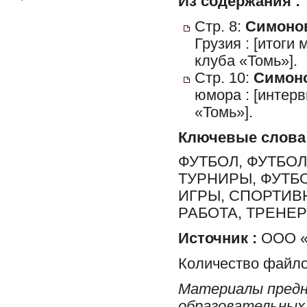
Из содержания :
Стр. 8:
Симонов
Грузия : [итог
клуба «Томь»].
Стр. 10:
Симоно
юмора : [интер
«Томь»].
Ключевые слова
ФУТБОЛ, ФУТБО
ТУРНИРЫ, ФУТБ
ИГРЫ, СПОРТИВ
РАБОТА, ТРЕНЕ
Источник :
ООО «Ф
Количество файло
Материалы предн
образовательных 