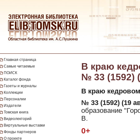
Главная страница
В краю кедро
Самые читаемые
ПОИСК
№ 33 (1592) 
Каталог фонда
Газеты и журналы
В краю кедровом
Коллекции
Персоналии
№ 33 (1592) (19 ав
Издатели
образование "Горо
Томская книга
В.
Видеолекторий
Виртуальные выставки
0+
Фонды партнеров
О проекте