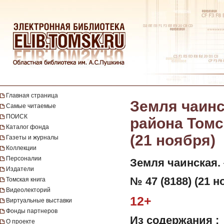
Главная страница
Земля чаинс
Самые читаемые
ПОИСК
района Томск
Каталог фонда
(21 ноября)
Газеты и журналы
Коллекции
Персоналии
Земля чаинская.
Издатели
№ 47 (8188) (21 н
Томская книга
Видеолекторий
12+
Виртуальные выставки
Фонды партнеров
Из содержания :
О проекте