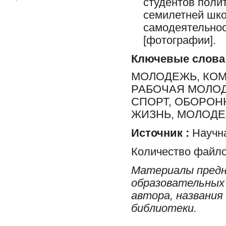
студентов поли
семилетней шко
самодеятельнос
[фотографии].
Ключевые слова
МОЛОДЕЖЬ, КО
РАБОЧАЯ МОЛОД
СПОРТ, ОБОРОН
ЖИЗНЬ, МОЛОД
Источник :
Научна
Количество файло
Материалы предн
образовательных 
автора, названия
библиотеки.