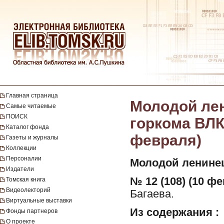
Главная страница
Молодой лен
Самые читаемые
ПОИСК
горкома ВЛКС
Каталог фонда
февраля)
Газеты и журналы
Коллекции
Персоналии
Молодой ленине
Издатели
№ 12 (108) (10 фе
Томская книга
Видеолекторий
Багаева.
Виртуальные выставки
Из содержания :
Фонды партнеров
О проекте