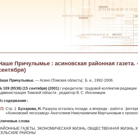
Наше Причулымье : асиновская районная газета. - 2
сентября)
Наше Причулымье.
— Асино [Томская область] : Б. и., 1992-2006.
 109 (9538) (15 сентября) (2001)
/ учредители: трудовой коллектив редакции
Администрация Томской области ; редактор В. С. Иноземцев.
Из содержания :
Стр. 1:
Бухарова, Н.
Разруха осталась позади, а впереди - работа : [инт
«Асиновский лесозавод» Анатолием Николаевичем Мартыновым о произо
Ключевые слова
РАЙОННЫЕ ГАЗЕТЫ, ЭКОНОМИЧЕСКАЯ ЖИЗНЬ, ОБЩЕСТВЕННАЯ ЖИЗНЬ, К
СЕЛЬСКИЕ РАЙОНЫ