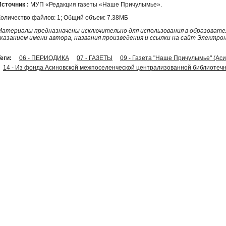
Источник :
МУП «Редакция газеты «Наше Причулымье».
Количество файлов: 1; Общий объем: 7.38МБ
Материалы предназначены исключительно для использования в образовател
указанием имени автора, названия произведения и ссылки на сайт Электро
еги:
06 - ПЕРИОДИКА
07 - ГАЗЕТЫ
09 - Газета "Наше Причулымье" (Ас
14 - Из фонда Асиновской межпоселенческой централизованной библиотечн