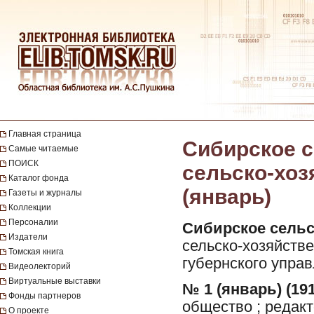
Главная страница
Сибирское с
Самые читаемые
ПОИСК
сельско-хоз
Каталог фонда
(январь)
Газеты и журналы
Коллекции
Персоналии
Сибирское сельс
Издатели
сельско-хозяйстве
Томская книга
губернского управ
Видеолекторий
Виртуальные выставки
№ 1 (январь) (191
Фонды партнеров
общество ; редакт
О проекте