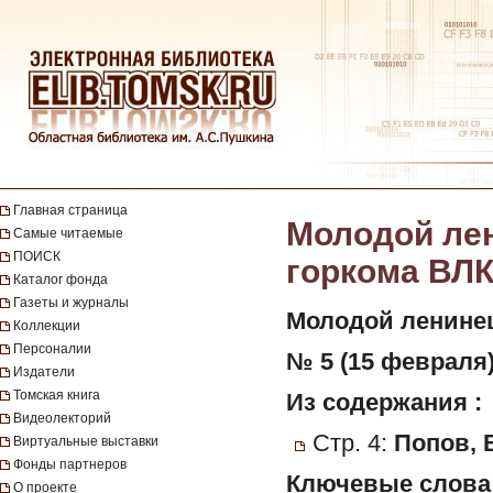
Главная страница
Молодой лен
Самые читаемые
ПОИСК
горкома ВЛКС
Каталог фонда
Газеты и журналы
Молодой ленине
Коллекции
Персоналии
№ 5 (15 февраля)
Издатели
Томская книга
Из содержания :
Видеолекторий
Стр. 4:
Попов, 
Виртуальные выставки
Фонды партнеров
Ключевые слова
О проекте