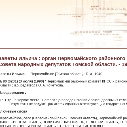
Заветы Ильича : орган Первомайского районного
Совета народных депутатов Томской области. - 199
Заветы Ильича.
— Первомайское [Томская область] : Б. и., 1940-.
 80 (6231) (3 июля) (1990)
/ Первомайский районный комитет КПСС и районн
бласти ; и.о. редактора О. А. Кочеткова.
Из содержания :
Стр. 1: Первое место - Багаева : [о победе Евгении Александровны из сел
— Результаты не радуют : [об итогах сданных в эксплуатацию квадратных м
Ключевые слова
Первомайское, село (Первомайский район; Томская область), Первомайский 
ОБЩЕСТВЕННАЯ ЖИЗНЬ, ПОЛИТИЧЕСКАЯ ЖИЗНЬ, СЕЛЬСКАЯ ЖИЗНЬ, СЕ
ПРОБЛЕМЫ, КУЛЬТУРНАЯ ЖИЗНЬ, СПОРТ, СЕЛЬСКИЕ ШКОЛЫ