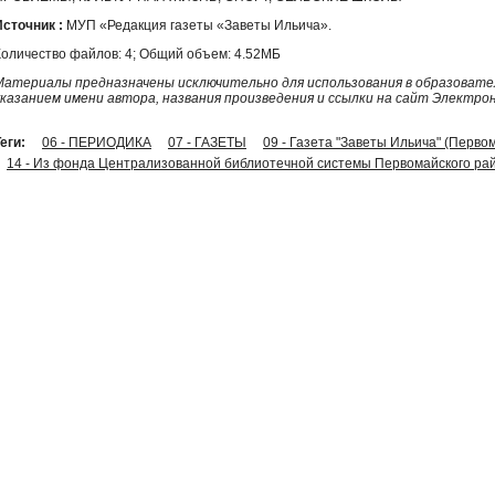
Источник :
МУП «Редакция газеты «Заветы Ильича».
Количество файлов: 4; Общий объем: 4.52МБ
Материалы предназначены исключительно для использования в образовател
указанием имени автора, названия произведения и ссылки на сайт Электро
еги:
06 - ПЕРИОДИКА
07 - ГАЗЕТЫ
09 - Газета "Заветы Ильича" (Перво
14 - Из фонда Централизованной библиотечной системы Первомайского рай