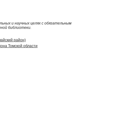
ьных и научных целях с обязательным
нной библиотеки.
майский район)
она Томской области