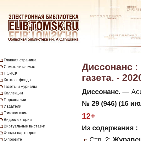
Главная страница
Диссонанс :
Самые читаемые
ПОИСК
газета. - 202
Каталог фонда
Газеты и журналы
Диссонанс.
— Асин
Коллекции
Персоналии
№ 29 (946) (16 ию
Издатели
Томская книга
12+
Видеолекторий
Виртуальные выставки
Из содержания :
Фонды партнеров
Стр. 2:
Журавец
О проекте