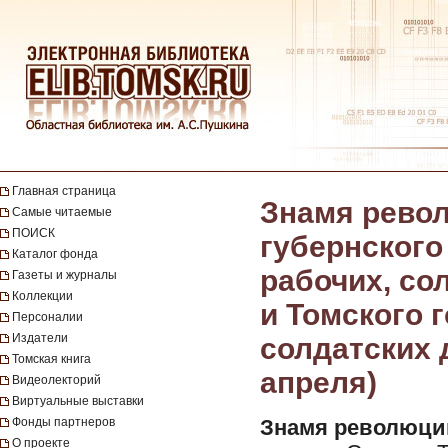
Главная страница
Знамя револ
Самые читаемые
ПОИСК
губернского
Каталог фонда
рабочих, со
Газеты и журналы
Коллекции
и Томского 
Персоналии
Издатели
солдатских д
Томская книга
апреля)
Видеолекторий
Виртуальные выставки
Фонды партнеров
Знамя революци
О проекте