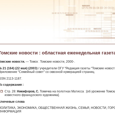
Томские новости : областная еженедельная газета. -
Томские новости.
— Томск : Томские новости, 2000-.
 21 (164) (22 мая) (2003)
/ учредители ОГУ "Редакция газеты "Томские новости
Приложение "Семейный совет" со сквозной нумерацией страниц.
ISSN 2113-1187.
Из содержания :
Стр. 28:
Никифоров, С.
Томичка на полотнах Матисса : [об уроженке Томс
известного французского художника].
Ключевые слова
ПОЛИТИКА, ЭКОНОМИКА, ОБЩЕСТВЕННАЯ ЖИЗНЬ, СЕМЬЯ, НОВОСТИ, ГО
ИНФОРМАЦИЯ