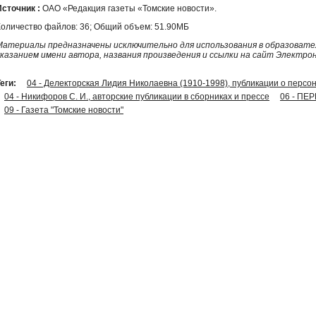
Источник :
ОАО «Редакция газеты «Томские новости».
Количество файлов: 36; Общий объем: 51.90МБ
Материалы предназначены исключительно для использования в образовател
указанием имени автора, названия произведения и ссылки на сайт Электро
еги:
04 - Делекторская Лидия Николаевна (1910-1998), публикации о персо
04 - Никифоров С. И., авторские публикации в сборниках и прессе
06 - ПЕ
09 - Газета "Томские новости"