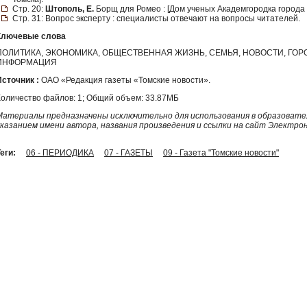
Стр. 20:
Штополь, Е.
Борщ для Ромео : [Дом ученых Академгородка города 
Стр. 31: Вопрос эксперту : специалисты отвечают на вопросы читателей.
Ключевые слова
ПОЛИТИКА, ЭКОНОМИКА, ОБЩЕСТВЕННАЯ ЖИЗНЬ, СЕМЬЯ, НОВОСТИ, ГО
ИНФОРМАЦИЯ
Источник :
ОАО «Редакция газеты «Томские новости».
Количество файлов: 1; Общий объем: 33.87МБ
Материалы предназначены исключительно для использования в образовател
указанием имени автора, названия произведения и ссылки на сайт Электро
еги:
06 - ПЕРИОДИКА
07 - ГАЗЕТЫ
09 - Газета "Томские новости"