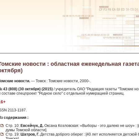
Томские новости : областная еженедельная газета. 
октября)
Томские новости.
— Томск : Томские новости, 2000-.
 43 (808) (30 октября) (2015)
/ учредитель ОАО "Редакция газеты "Томские нов
В составе спецпроект "Родное село" с отдельной нумерацией страниц.
16+
ISSN 2113-1187.
Из содержания :
Стр. 10:
Евсейчук, Д.
Оксана Козловская: «Выборы - это далеко не шоу» :
думы Томской области].
Стр. 19:
Шатров, Г.
Детства доброго оберег : [40 лет исполняется детской
Томска].