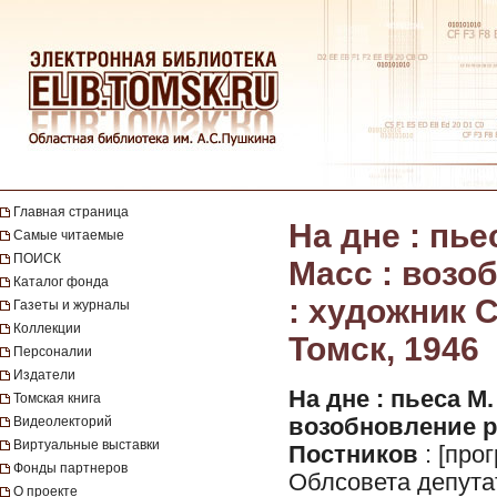
Главная страница
На дне : пье
Самые читаемые
ПОИСК
Масс : возо
Каталог фонда
: художник С
Газеты и журналы
Коллекции
Томск, 1946
Персоналии
Издатели
На дне : пьеса М.
Томская книга
Видеолекторий
возобновление ре
Виртуальные выставки
Постников
: [про
Фонды партнеров
Облсовета депута
О проекте