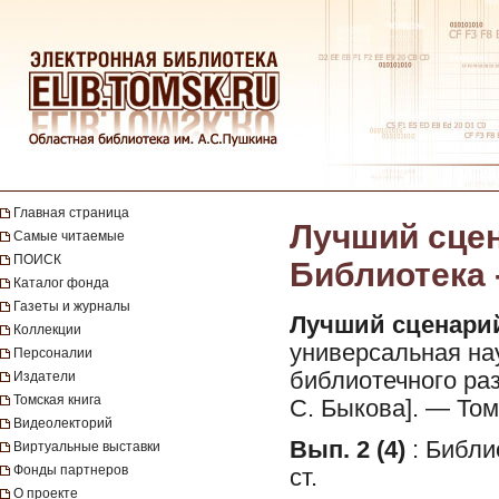
Главная страница
Лучший сцена
Самые читаемые
ПОИСК
Библиотека -
Каталог фонда
Газеты и журналы
Лучший сценарий
Коллекции
универсальная на
Персоналии
библиотечного раз
Издатели
Томская книга
С. Быкова]. — Томск
Видеолекторий
Вып. 2 (4)
: Библи
Виртуальные выставки
Фонды партнеров
ст.
О проекте