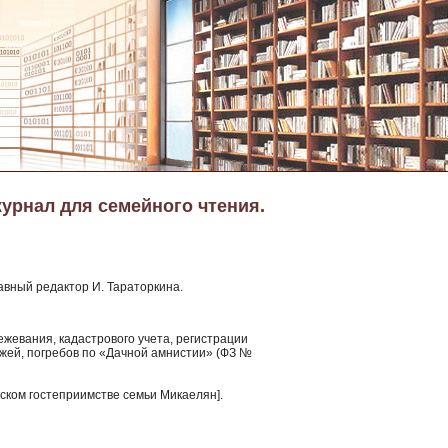
журнал для семейного чтения.
авный редактор И. Тараторкина.
ежевания, кадастрового учета, регистрации
ажей, погребов по «Дачной амнистии» (ФЗ №
янском гостеприимстве семьи Микаелян].