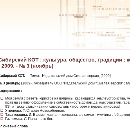
Сибирский КОТ : культура, общество, традиции : 
- 2009. - № 3 (ноябрь)
Сибирский КОТ.
— Томск : Издательский дом Смелая версия, [2009]-.
№ 3 (ноябрь) (2009)
/ учредитель ООО "Издательский дом "Смелая версия" ; гл
Содержание :
Моя земля : [ответы юристов на вопросы, касающихся землеустройства, м
прав на землю, оформление в собственность домов, дачных участков, гар
93), а также узаконивания самовольных построек и перепланировок].
Утропова, Т.
Cтарая Новособорная.
Тараторкина, И.
В доме главная - женщина, а в семье - мужчина : [об арм
Галямова, Л.
Папа – это бог.
Ключевые слова