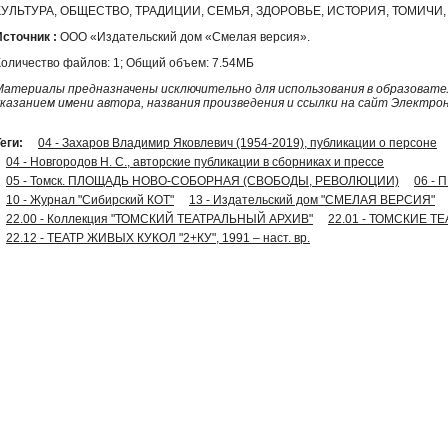
КУЛЬТУРА, ОБЩЕСТВО, ТРАДИЦИИ, СЕМЬЯ, ЗДОРОВЬЕ, ИСТОРИЯ, ТОМИЧ
Источник :
ООО «Издательский дом «Смелая версия».
Количество файлов: 1; Общий объем: 7.54МБ
Материалы предназначены исключительно для использования в образовател
указанием имени автора, названия произведения и ссылки на сайт Электро
еги:
04 - Захаров Владимир Яковлевич (1954-2019), публикации о персоне
04 - Новгородов Н. С., авторские публикации в сборниках и прессе
05 - Томск. ПЛОЩАДЬ НОВО-СОБОРНАЯ (СВОБОДЫ, РЕВОЛЮЦИИ)
06 -
10 - Журнал "Сибирский КОТ"
13 - Издательский дом "СМЕЛАЯ ВЕРСИЯ"
22.00 - Коллекция "ТОМСКИЙ ТЕАТРАЛЬНЫЙ АРХИВ"
22.01 - ТОМСКИЕ 
22.12 - ТЕАТР ЖИВЫХ КУКОЛ "2+КУ", 1991 – наст. вр.