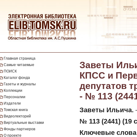
Главная страница
Заветы Ильи
Самые читаемые
ПОИСК
КПСС и Перв
Каталог фонда
депутатов т
Газеты и журналы
Коллекции
- № 113 (244
Персоналии
Издатели
Заветы Ильича.
—
Томская книга
Видеолекторий
№ 113 (2441) (19 
Виртуальные выставки
Фонды партнеров
Ключевые слова
О проекте