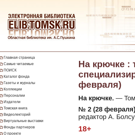
Главная страница
На крючке :
Самые читаемые
ПОИСК
специализиро
Каталог фонда
февраля)
Газеты и журналы
Коллекции
Персоналии
На крючке.
— Томс
Издатели
№ 2 (28 февраля)
Томская книга
Видеолекторий
редактор А. Болсу
Виртуальные выставки
18+
Фонды партнеров
О проекте