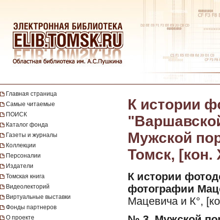
Главная страница
К истории ф
Самые читаемые
ПОИСК
"Варшавской
Каталог фонда
Мужской порт
Газеты и журналы
Коллекции
Томск, [кон. 
Персоналии
Издатели
К истории фотод
Томская книга
Видеолекторий
фотографии Маце
Виртуальные выставки
Мацевича и К°, [кон
Фонды партнеров
№ 3. Мужской по
О проекте