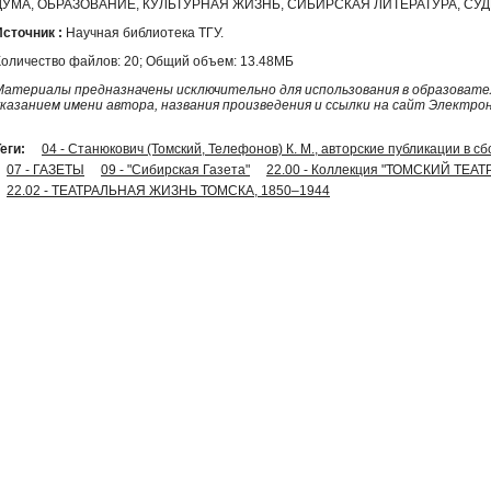
ДУМА, ОБРАЗОВАНИЕ, КУЛЬТУРНАЯ ЖИЗНЬ, СИБИРСКАЯ ЛИТЕРАТУРА, СУ
Источник :
Научная библиотека ТГУ.
Количество файлов: 20; Общий объем: 13.48МБ
Материалы предназначены исключительно для использования в образовател
указанием имени автора, названия произведения и ссылки на сайт Электро
еги:
04 - Станюкович (Томский, Телефонов) К. М., авторские публикации в с
07 - ГАЗЕТЫ
09 - "Сибирская Газета"
22.00 - Коллекция "ТОМСКИЙ ТЕА
22.02 - ТЕАТРАЛЬНАЯ ЖИЗНЬ ТОМСКА, 1850–1944