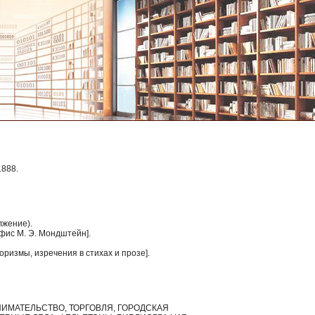
1888.
лжение).
ефис М. Э. Мондштейн].
форизмы, изречения в стихах и прозе].
НИМАТЕЛЬСТВО, ТОРГОВЛЯ, ГОРОДСКАЯ