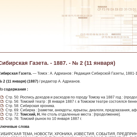
Сибирская Газета. - 1887. - № 2 (11 января)
Сибирская Газета.
— Томск : А. Адрианов : Редакция Сибирской Газеты, 1881-
 2 (11 января) (1887)
/ редактор А. Адрианов.
Из содержания :
Стр. 50: Роспись доходов и расходов по городу Томску на 1887 год : (продо
Стр. 56: Томский театр : [8 января 1887 г. в Томском театре состоялся бен
Стр. 58: Сибирская хроника.
Стр. 69: Сибирка : [заметки, анекдоты, курьезы, диалоги, предсказания, а
Стр. 72:
Томский, Н.
Не столь отдаленные места : [продолжение].
Стр. 76: Томский рынок по 10 января 1887 г.
Ключевые слова
СИБИРСКАЯ ТЕМА, НОВОСТИ, ХРОНИКА, ИЗВЕСТИЯ, СОБЫТИЯ, ПРЕДПРИ