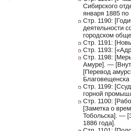
Сибирского отд
января 1885 по 
Стр. 1190: [Год
деятельности с
городском обще
Стр. 1191: [Нов
Стр. 1193: [«Ад
Стр. 1198: [Ме
Амуре]. — [Вну
[Перевод амурс
Благовещенска 
Стр. 1199: [Ссу
горной промышл
Стр. 1100: [Ра
[Заметка о вре
Тобольска]. — 
1886 года].
Стр. 1101: [Пол