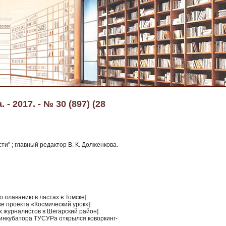
- 2017. - № 30 (897) (28
ти" ; главный редактор В. К. Долженкова.
о плаванию в ластах в Томске].
ке проекта «Космический урок»].
х журналистов в Шегарский район].
-инкубатора ТУСУРа открылся коворкинг-