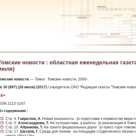
Томские новости : областная еженедельная газета. 
июля)
Томские новости.
— Томск : Томские новости, 2000-.
 30 (897) (28 июля) (2017)
/ учредитель ОАО "Редакция газеты "Томские новос
16+
ISSN 2113-1187.
Из содержания :
Стр. 4:
Гаврелюк, А.
Новая реальность : [о подготовке к первенству мира п
Стр. 5:
Александрова, Т.
Не путешествие, а работа : [о реализации в Томс
Стр. 10:
Абрамова, Т.
На тракте федеральных дорог : [о пресс-туре томски
Стр. 17:
Шатров, Г.
Среда для гениев : на площадке студенческого бизнес
центр «Рост.Up».