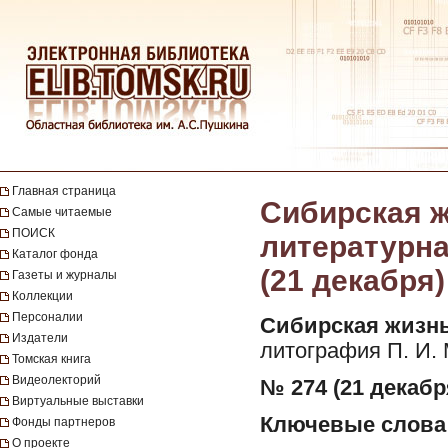
Главная страница
Сибирская ж
Самые читаемые
ПОИСК
литературная
Каталог фонда
(21 декабря)
Газеты и журналы
Коллекции
Персоналии
Сибирская жизнь
Издатели
литография П. И.
Томская книга
Видеолекторий
№ 274 (21 декабря
Виртуальные выставки
Ключевые слова
Фонды партнеров
О проекте