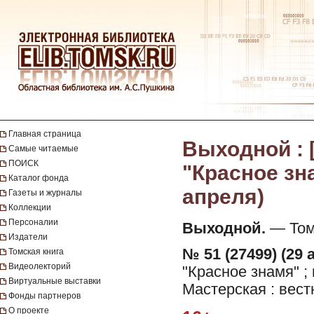
Главная страница
Выходной : 
Самые читаемые
ПОИСК
"Красное знам
Каталог фонда
апреля)
Газеты и журналы
Коллекции
Персоналии
Выходной.
— Томс
Издатели
№ 51 (27499) (29 
Томская книга
Видеолекторий
"Красное знамя" ;
Виртуальные выставки
Мастерская : вест
Фонды партнеров
О проекте