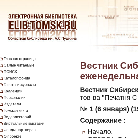
Главная страница
Вестник Сиб
Самые читаемые
ПОИСК
еженедельная
Каталог фонда
Газеты и журналы
Вестник Сибирск
Коллекции
тов-ва "Печатня С
Персоналии
Издатели
№ 1 (6 января) (1
Томская книга
Видеолекторий
Содержание :
Виртуальные выставки
Фонды партнеров
Начало.
О проекте