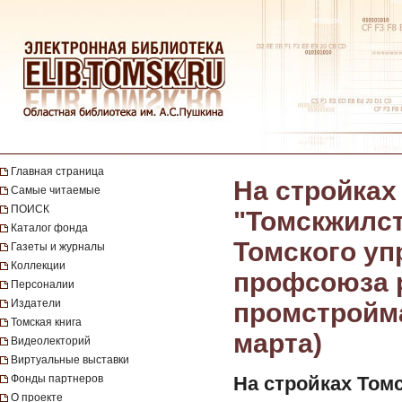
Главная страница
На стройках
Самые читаемые
ПОИСК
"Томскжилст
Каталог фонда
Томского уп
Газеты и журналы
Коллекции
профсоюза р
Персоналии
Издатели
промстроймат
Томская книга
марта)
Видеолекторий
Виртуальные выставки
Фонды партнеров
На стройках Томс
О проекте