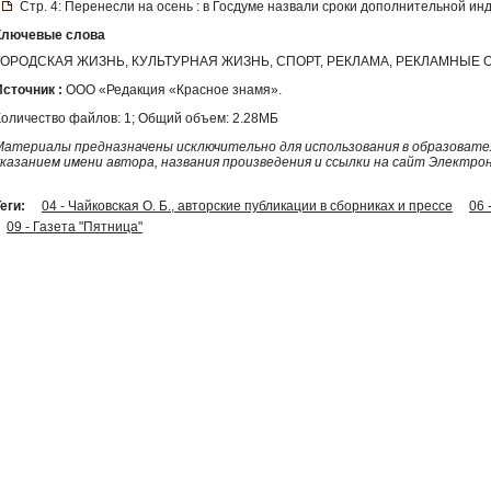
Стр. 4: Перенесли на осень : в Госдуме назвали сроки дополнительной ин
Ключевые слова
ГОРОДСКАЯ ЖИЗНЬ, КУЛЬТУРНАЯ ЖИЗНЬ, СПОРТ, РЕКЛАМА, РЕКЛАМНЫЕ
Источник :
ООО «Редакция «Красное знамя».
Количество файлов: 1; Общий объем: 2.28МБ
Материалы предназначены исключительно для использования в образовател
указанием имени автора, названия произведения и ссылки на сайт Электро
еги:
04 - Чайковская О. Б., авторские публикации в сборниках и прессе
06
09 - Газета "Пятница"