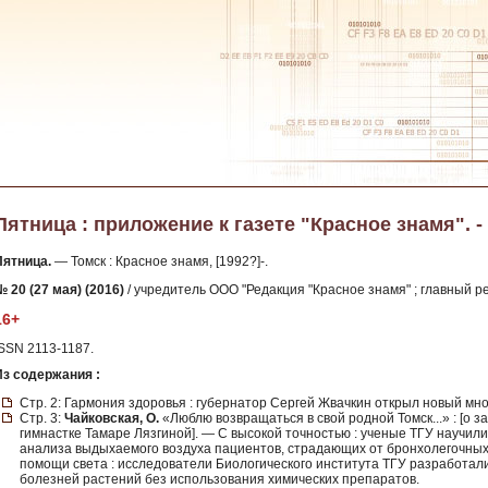
Пятница : приложение к газете "Красное знамя". - 
Пятница.
— Томск : Красное знамя, [1992?]-.
 20 (27 мая) (2016)
/ учредитель ООО "Редакция "Красное знамя" ; главный ре
16+
ISSN 2113-1187.
Из содержания :
Стр. 2: Гармония здоровья : губернатор Сергей Жвачкин открыл новый м
Стр. 3:
Чайковская, О.
«Люблю возвращаться в свой родной Томск...» : [о 
гимнастке Тамаре Лязгиной]. — С высокой точностью : ученые ТГУ научили
анализа выдыхаемого воздуха пациентов, страдающих от бронхолегочных
помощи света : исследователи Биологического института ТГУ разработал
болезней растений без использования химических препаратов.