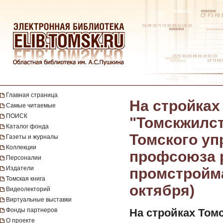
Главная страница
На стройках
Самые читаемые
ПОИСК
"Томскжилст
Каталог фонда
Томского уп
Газеты и журналы
Коллекции
профсоюза р
Персоналии
Издатели
промстроймат
Томская книга
октября)
Видеолекторий
Виртуальные выставки
Фонды партнеров
На стройках Томс
О проекте