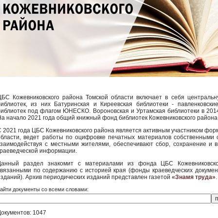
ЦБС Кожевниковского района Томской области включает в себя центральну
библиотек, из них Батуринская и Киреевская библиотеки - павленковски
библиотек под флагом ЮНЕСКО. Вороновская и Уртамская библиотеки в 2014
На начало 2021 года общий книжный фонд библиотек Кожевниковского района
С 2021 года ЦБС Кожевниковского района является активным участником фо
области, ведет работы по оцифровке печатных материалов собственными с
взаимодействуя с местными жителями, обеспечивают сбор, сохранение и 
краеведческой информации.
Данный раздел знакомит с материалами из фонда ЦБС Кожевниковско
связанными по содержанию с историей края (фонды краеведческих докуме
изданий). Архив периодических изданий представлен газетой
«Знамя труда»
.
айти документы со всеми словами:
Документов: 1047