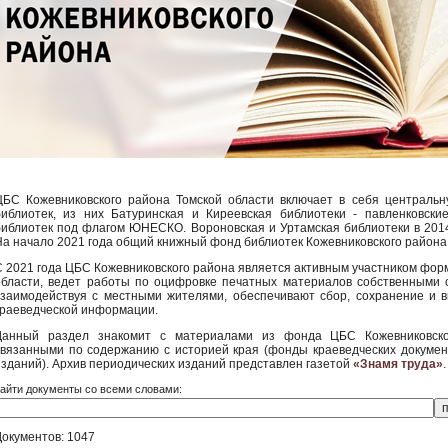
ЦБС Кожевниковского района Томской области включает в себя центральну
библиотек, из них Батуринская и Киреевская библиотеки - павленковски
библиотек под флагом ЮНЕСКО. Вороновская и Уртамская библиотеки в 2014
На начало 2021 года общий книжный фонд библиотек Кожевниковского района
С 2021 года ЦБС Кожевниковского района является активным участником фо
области, ведет работы по оцифровке печатных материалов собственными с
взаимодействуя с местными жителями, обеспечивают сбор, сохранение и 
краеведческой информации.
Данный раздел знакомит с материалами из фонда ЦБС Кожевниковско
связанными по содержанию с историей края (фонды краеведческих докуме
изданий). Архив периодических изданий представлен газетой
«Знамя труда»
.
айти документы со всеми словами:
Документов: 1047