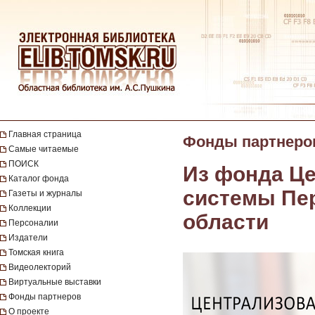
Главная страница
Фонды партнеро
Самые читаемые
ПОИСК
Из фонда Ц
Каталог фонда
системы Пе
Газеты и журналы
Коллекции
области
Персоналии
Издатели
Томская книга
Видеолекторий
Виртуальные выставки
Фонды партнеров
О проекте