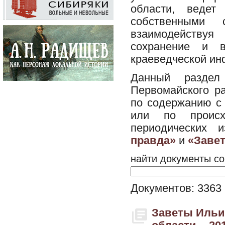
области, ведет
собственными 
взаимодействуя
сохранение и в
краеведческой ин
Данный разде
Первомайского р
по содержанию с 
или по происх
периодических 
правда»
и
«Заве
найти документы со
Документов: 3363
Заветы Ильич