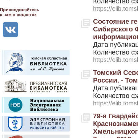
Количество ф
https://elib.toms
Присоединяйтесь
к нам в соцсетях
Состояние ге
Сибирского Ф
информацион
Дата публикац
Количество ф
https://elib.toms
Томский Севе
России. - Том
Дата публикац
Количество ф
https://elib.toms
79-я Гвардей
Краснознаме
Хмельницкого