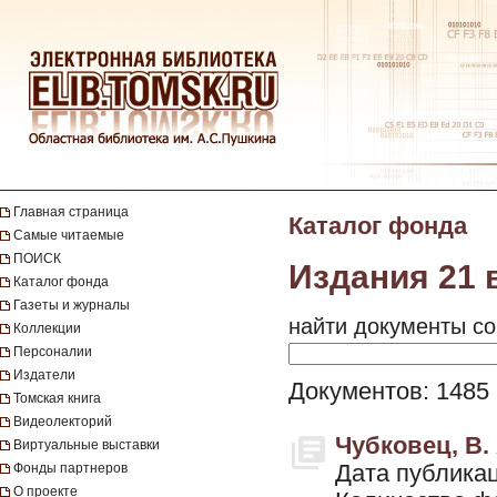
Главная страница
Каталог фонда
Самые читаемые
ПОИСК
Издания 21 
Каталог фонда
Газеты и журналы
найти документы со
Коллекции
Персоналии
Издатели
Документов: 1485
Томская книга
Видеолекторий
Чубковец, В. 
Виртуальные выставки
Фонды партнеров
Дата публикац
О проекте