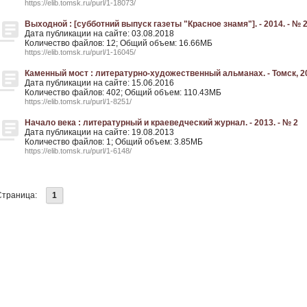
https://elib.tomsk.ru/purl/1-18073/
Выходной : [субботний выпуск газеты "Красное знамя"]. - 2014. - № 
Дата публикации на сайте: 03.08.2018
Количество файлов: 12; Общий объем: 16.66МБ
https://elib.tomsk.ru/purl/1-16045/
Каменный мост : литературно-художественный альманах. - Томск, 2
Дата публикации на сайте: 15.06.2016
Количество файлов: 402; Общий объем: 110.43МБ
https://elib.tomsk.ru/purl/1-8251/
Начало века : литературный и краеведческий журнал. - 2013. - № 2
Дата публикации на сайте: 19.08.2013
Количество файлов: 1; Общий объем: 3.85МБ
https://elib.tomsk.ru/purl/1-6148/
Страница:
1