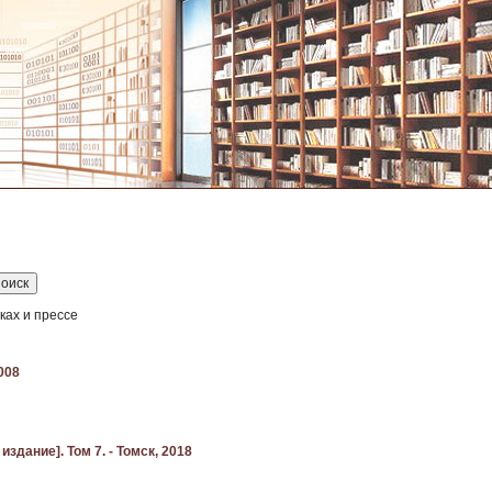
иках и прессе
008
здание]. Том 7. - Томск, 2018