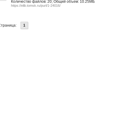
Количество файлов: 20; Общий объем: 10.25МБ
https://elib.tomsk.ru/purl/1-24016/
Страница:
1