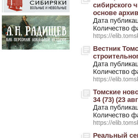
сибирского ч
основе архив
Дата публикац
Количество ф
https://elib.toms
Вестник Томс
строительного
Дата публикац
Количество ф
https://elib.toms
Томские ново
34 (73) (23 ав
Дата публикац
Количество ф
https://elib.toms
Реальный се