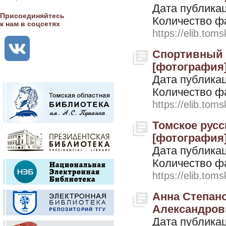
Дата публикац
Присоединяйтесь
Количество ф
к нам в соцсетях
https://elib.toms
Спортивный т
[фотография].
Дата публикац
Количество ф
https://elib.toms
Томское русск
[фотография].
Дата публикац
Количество ф
https://elib.toms
Анна Степан
Александрови
Дата публикац