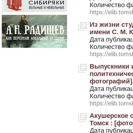
Количество ф
https://elib.toms
Из жизни сту
имени С. М. К
Дата публикац
Количество ф
https://elib.toms
Выпускники и
политехничес
фотографий].
Дата публикац
Количество ф
https://elib.toms
Акушерское о
Томск : [фото
Дата публикац