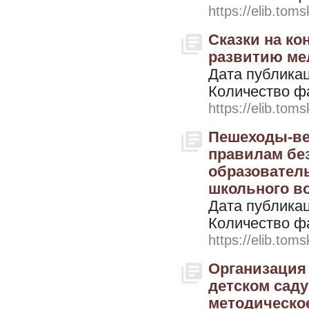
https://elib.toms
Сказки на ко
развитию мел
Дата публикац
Количество ф
https://elib.toms
Пешеходы-ве
правилам без
образовател
школьного воз
Дата публикац
Количество ф
https://elib.toms
Организация
детском саду
методическое