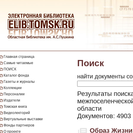
Главная страница
Поиск
Самые читаемые
ПОИСК
найти документы со
Каталог фонда
Газеты и журналы
Коллекции
Результаты поиска
Персоналии
межпоселенческой
Издатели
Томская книга
области
Видеолекторий
Документов: 4903
Виртуальные выставки
Фонды партнеров
Образ Жизни.
О проекте