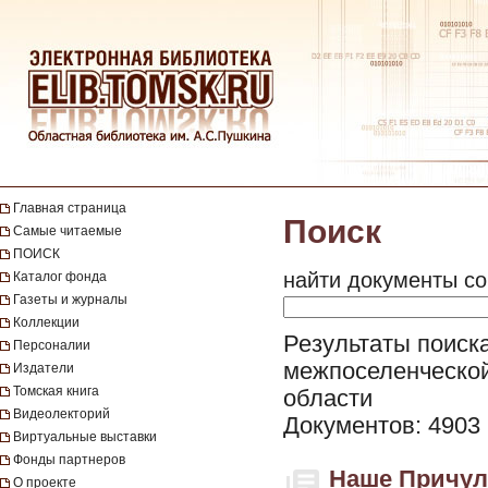
Главная страница
Поиск
Самые читаемые
ПОИСК
найти документы со
Каталог фонда
Газеты и журналы
Коллекции
Результаты поиска
Персоналии
межпоселенческой
Издатели
Томская книга
области
Видеолекторий
Документов: 4903
Виртуальные выставки
Фонды партнеров
Наше Причулы
О проекте