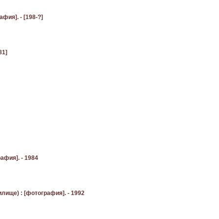
фия]. - [198-?]
81]
афия]. - 1984
лище) : [фотография]. - 1992