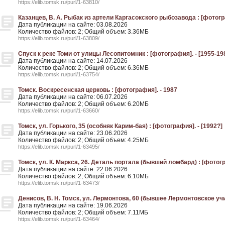
https://elib.tomsk.ru/purl/1-63810/
Казанцев, В. А. Рыбак из артели Каргасокского рыбозавода : [фотогра
Дата публикации на сайте: 03.08.2026
Количество файлов: 2; Общий объем: 3.36МБ
https://elib.tomsk.ru/purl/1-63809/
Спуск к реке Томи от улицы Лесопитомник : [фотография]. - [1955-19
Дата публикации на сайте: 14.07.2026
Количество файлов: 2; Общий объем: 6.36МБ
https://elib.tomsk.ru/purl/1-63754/
Томск. Воскресенская церковь : [фотография]. - 1987
Дата публикации на сайте: 06.07.2026
Количество файлов: 2; Общий объем: 6.20МБ
https://elib.tomsk.ru/purl/1-63660/
Томск, ул. Горького, 35 (особняк Карим-бая) : [фотография]. - [1992?]
Дата публикации на сайте: 23.06.2026
Количество файлов: 2; Общий объем: 4.25МБ
https://elib.tomsk.ru/purl/1-63495/
Томск, ул. К. Маркса, 26. Деталь портала (бывший ломбард) : [фотогр
Дата публикации на сайте: 22.06.2026
Количество файлов: 2; Общий объем: 6.10МБ
https://elib.tomsk.ru/purl/1-63473/
Денисов, В. Н. Томск, ул. Лермонтова, 60 (бывшее Лермонтовское учи
Дата публикации на сайте: 19.06.2026
Количество файлов: 2; Общий объем: 7.11МБ
https://elib.tomsk.ru/purl/1-63464/