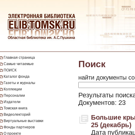
Главная страница
Поиск
Самые читаемые
ПОИСК
найти документы со
Каталог фонда
Газеты и журналы
Коллекции
Результаты поиска
Персоналии
Документов: 23
Издатели
Томская книга
Видеолекторий
Большие крыль
Виртуальные выставки
25 (декабрь)
Фонды партнеров
Дата публикац
О проекте