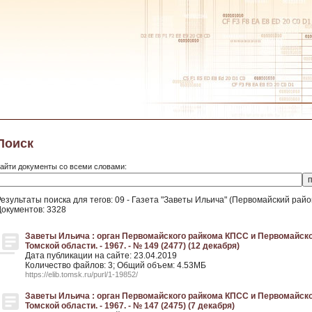
Поиск
айти документы со всеми словами:
Результаты поиска для тегов: 09 - Газета "Заветы Ильича" (Первомайский райо
Документов: 3328
Заветы Ильича : орган Первомайского райкома КПСС и Первомайско
Томской области. - 1967. - № 149 (2477) (12 декабря)
Дата публикации на сайте: 23.04.2019
Количество файлов: 3; Общий объем: 4.53МБ
https://elib.tomsk.ru/purl/1-19852/
Заветы Ильича : орган Первомайского райкома КПСС и Первомайско
Томской области. - 1967. - № 147 (2475) (7 декабря)