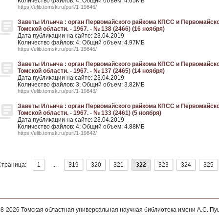
Количество файлов: 4; Общий объем: 4.65МБ
https://elib.tomsk.ru/purl/1-19846/
Заветы Ильича : орган Первомайского райкома КПСС и Первомайско
Томской области. - 1967. - № 138 (2466) (16 ноября)
Дата публикации на сайте: 23.04.2019
Количество файлов: 4; Общий объем: 4.97МБ
https://elib.tomsk.ru/purl/1-19845/
Заветы Ильича : орган Первомайского райкома КПСС и Первомайско
Томской области. - 1967. - № 137 (2465) (14 ноября)
Дата публикации на сайте: 23.04.2019
Количество файлов: 3; Общий объем: 3.82МБ
https://elib.tomsk.ru/purl/1-19843/
Заветы Ильича : орган Первомайского райкома КПСС и Первомайско
Томской области. - 1967. - № 133 (2461) (5 ноября)
Дата публикации на сайте: 23.04.2019
Количество файлов: 4; Общий объем: 4.88МБ
https://elib.tomsk.ru/purl/1-19842/
Страница:
1
...
319
320
321
322
323
324
325
08-2026
Томская областная универсальная научная библиотека имени А.С. П