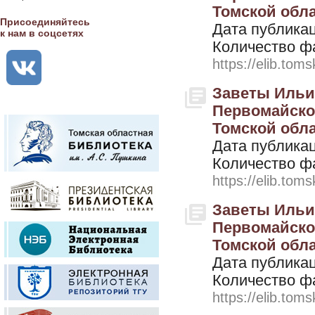
Томской облас
Присоединяйтесь
Дата публикац
к нам в соцсетях
Количество ф
https://elib.toms
Заветы Ильич
Первомайско
Томской облас
Дата публикац
Количество ф
https://elib.toms
Заветы Ильич
Первомайско
Томской облас
Дата публикац
Количество ф
https://elib.toms