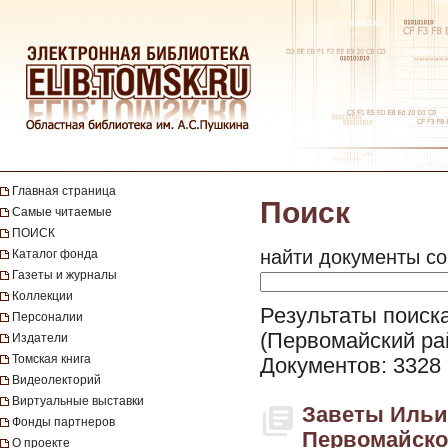
Главная страница
Поиск
Самые читаемые
ПОИСК
найти документы со
Каталог фонда
Газеты и журналы
Коллекции
Результаты поиска
Персоналии
(Первомайский ра
Издатели
Томская книга
Документов: 3328
Видеолекторий
Виртуальные выставки
Заветы Ильич
Фонды партнеров
Первомайско
О проекте