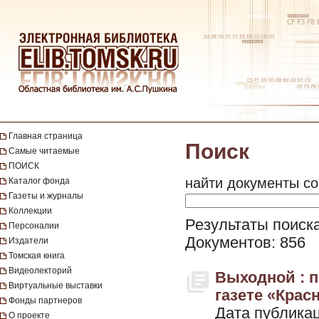
Главная страница
Поиск
Самые читаемые
ПОИСК
найти документы со
Каталог фонда
Газеты и журналы
Коллекции
Результаты поиска
Персоналии
Документов: 856
Издатели
Томская книга
Видеолекторий
Выходной : 
Виртуальные выставки
газете «Красн
Фонды партнеров
Дата публикац
О проекте