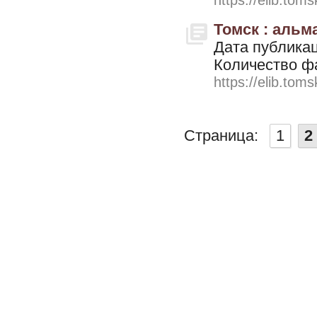
https://elib.toms
Томск : альман
Дата публикац
Количество ф
https://elib.toms
Страница:
1
2