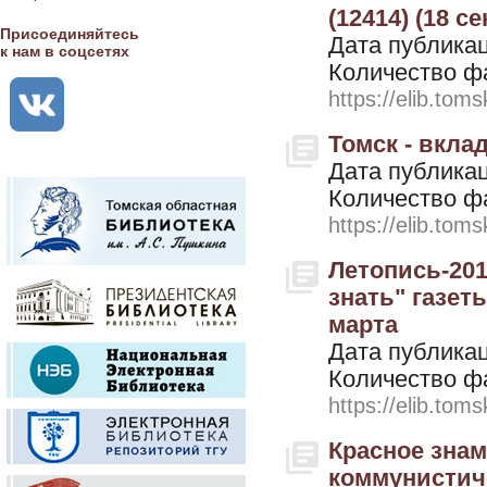
(12414) (18 с
Присоединяйтесь
Дата публикац
к нам в соцсетях
Количество ф
https://elib.toms
Томск - вклад
Дата публикац
Количество ф
https://elib.toms
Летопись-201
знать" газеты
марта
Дата публикац
Количество ф
https://elib.toms
Красное знам
коммунистиче