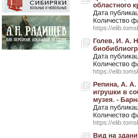
областного к
Дата публикац
Количество ф
https://elib.toms
Голев, И. А.
биобиблиогра
Дата публикац
Количество ф
https://elib.toms
Репина, А. А
игрушки в со
музея. - Барн
Дата публикац
Количество ф
https://elib.toms
Вид на здани