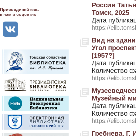
России Татья
Присоединяйтесь
Томск, 2025
к нам в соцсетях
Дата публикац
https://elib.toms
Вид на здани
Угол проспек
[1957?]
Дата публикац
Количество ф
https://elib.toms
Музееведческ
Музейный мир
Дата публикац
Количество ф
https://elib.toms
Гребнева, Г.