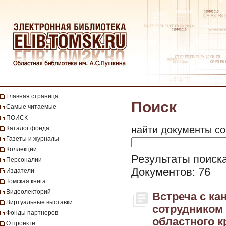
Главная страница
Поиск
Самые читаемые
ПОИСК
найти документы со
Каталог фонда
Газеты и журналы
Коллекции
Результаты поиска
Персоналии
Документов: 76
Издатели
Томская книга
Видеолекторий
Встреча с ка
Виртуальные выставки
сотрудником 
Фонды партнеров
областного к
О проекте